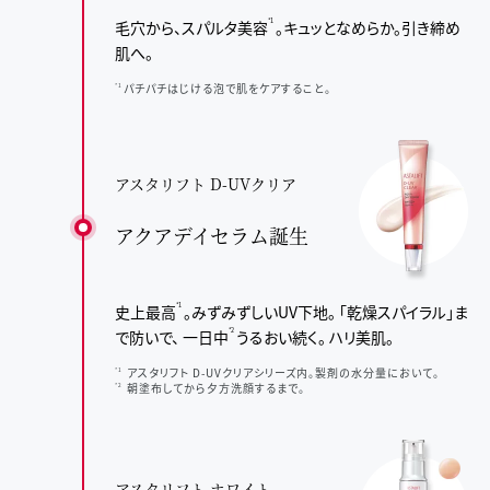
毛穴から、スパルタ美容
。
キュッとなめらか。
引き締め
*1
肌へ。
パチパチはじける泡で肌をケアすること。
*1
アスタリフト D-UVクリア
アクアデイセラム誕生
史上最高
。みずみずしいUV下地。
「乾燥スパイラル」ま
*1
で防いで、
一日中
うるおい続く。
ハリ美肌。
*2
アスタリフト D-UVクリアシリーズ内。製剤の水分量において。
*1
朝塗布してから夕方洗顔するまで。
*2
アスタリフト ホワイト