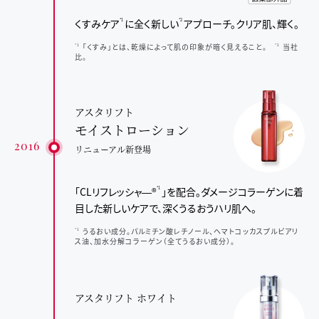
くすみケア
に全く新しい
アプローチ。
クリア肌、輝く。
*1
*2
「くすみ」とは、乾燥によって肌の印象が暗く見えること。
当社
*1
*2
比。
アスタリフト
モイストローション
2016
リニューアル新登場
「CLリフレッシャ―®
」を配合。
ダメージコラーゲンに着
*1
目した新しいケアで、
深くうるおうハリ肌へ。
うるおい成分。パルミチン酸レチノール、ヘマトコッカスプルビアリ
*1
ス油、加水分解コラーゲン（全てうるおい成分）。
アスタリフト ホワイト