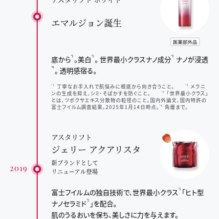
エマルジョン誕生
底から
。美白
。
世界最小クラスナノ成分
ナノが浸透
*1
*2
*3
。 透明感宿る。
*4
丁寧なお手入れで肌悩みに根底から向き合うこと。
メラニ
*1
*2
ンの生成を抑え、シミ・そばかすを防ぐこと。
「世界最小クラス」
*3
とは、ツボクサエキス分散物の粒径のこと。国内外論文、国内特許の
富士フイルム調査結果。2025年1月14日時点。
角層まで。
*4
アスタリフト
ジェリー アクアリスタ
新ブランドとして
2019
リニューアル登場
富士フイルムの独自技術で、世界最小クラス
「ヒト型
*1
ナノセラミド
」を配合。
*2
肌のうるおいを保ち、美しさに力を与えます。