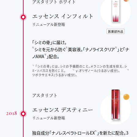
アスタリフト ホワイト
エッセンス インフィルト
リニューアル新登場
「シミの骨」に届け。
シミを元から防ぐ
美容液。
「ナノライスクリア
」と「ナ
*1
*1
*2
ノAMA
」配合。
*3
「シミの骨」とは、シミの予備群のこと。メラニンの生成を抑え、シ
*1
ミ・ソバカスを防ぐこと。
γ-オリザノール(うるおい成分)。
*2
*3
ツボクサエキス(うるおい成分)。
アスタリフト
エッセンス デスティニー
2018
リニューアル新登場
独自成分「ナノレスベラトロールEX
」を
新たに配合。3
*1