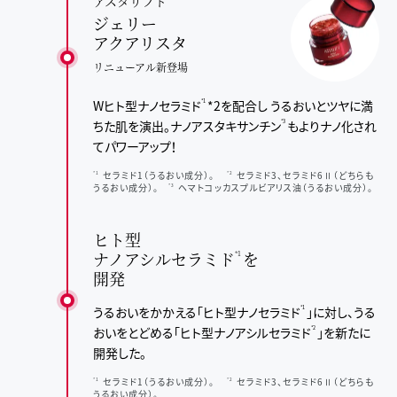
アスタリフト
ジェリー
アクアリスタ
リニューアル新登場
Wヒト型ナノセラミド
*2を配合し
うるおいとツヤに満
*1
ちた肌を演出。
ナノアスタキサンチン
も
よりナノ化され
*3
てパワーアップ！
セラミド1（うるおい成分）。
セラミド3、セラミド6Ⅱ（どちらも
*1
*2
うるおい成分）。
ヘマトコッカスプルビアリス油（うるおい成分）。
*3
ヒト型
ナノアシルセラミド
を
*1
開発
うるおいをかかえる「ヒト型ナノセラミド
」に対し、
うる
*1
おいをとどめる「ヒト型ナノアシルセラミド
」を
新たに
*2
開発した。
セラミド1（うるおい成分）。
セラミド3、セラミド6Ⅱ（どちらも
*1
*2
うるおい成分）。