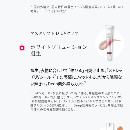
国内外論文、国内特許の富士フイルム調査結果。2025年1月14日
*1
時点。
うるおい成分
*2
アスタリフト D-UVクリア
ホワイトソリューション
誕生
誕生。表情に合わせて「伸びる」日焼け止め。
「ストレッ
チUVシールド
」で、表情にフィットする。
だから隙間な
*1
い輝きへ。
Deep紫外線もカット
*2
D-UVガード+が肌に広がった時に作る、伸縮性のある膜のこと。
*1
D-UVガード+とは、酸化チタン、t-ブチルメトキシジベンゾイルメタン
(紫外線防御剤)、トリ(トリメチルシロキシ)シリルプロピルカルバミド
酸プルラン(うるおい成分)。
Deep紫外線カットとは、角層上で肌
*2
内部への紫外線到達を防ぐこと。