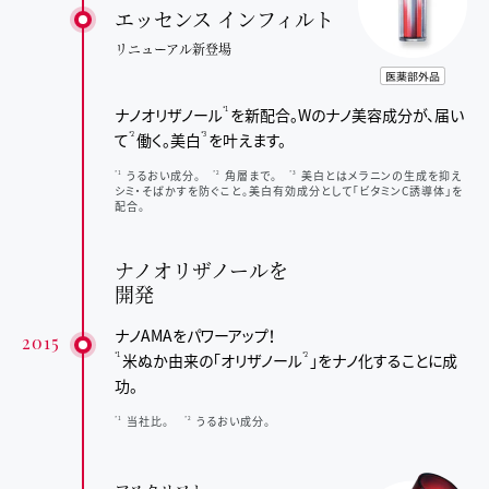
エッセンス インフィルト
リニューアル新登場
ナノオリザノール
を新配合。
Wのナノ美容成分が、届い
*1
て
働く。
美白
を叶えます。
*2
*3
うるおい成分。
角層まで。
美白とはメラニンの生成を抑え
*1
*2
*3
シミ・そばかすを防ぐこと。美白有効成分として「ビタミンC誘導体」を
配合。
ナノオリザノールを
開発
ナノAMAをパワーアップ！
2015
米ぬか由来の「オリザノール
」を
ナノ化することに成
*1
*2
功。
当社比。
うるおい成分。
*1
*2