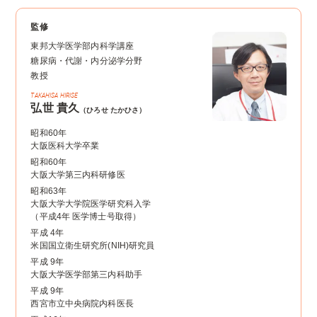
監修
東邦大学医学部内科学講座
糖尿病・代謝・内分泌学分野
教授
弘世 貴久
（ひろせ たかひさ）
昭和60年
大阪医科大学卒業
昭和60年
大阪大学第三内科研修医
昭和63年
大阪大学大学院医学研究科入学
（平成4年 医学博士号取得）
平成 4年
米国国立衛生研究所(NIH)研究員
平成 9年
大阪大学医学部第三内科助手
平成 9年
西宮市立中央病院内科医長