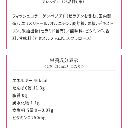
アレルゲン（28品目対象）
フィッシュコラーゲンペプチド（ゼラチンを含む、国内製
造）、エリスリトール、オルニチン、麦芽糖、果糖、デキスト
リン、米抽出物(セラミド含有)／酸味料、ビタミンC、香
料、甘味料（アセスルファムK、スクラロース）
栄養成分表示
＜1本（30mL）当たり＞
エネルギー 46kcal
たんぱく質 11.3g
脂質 0g
炭水化物 1.1g
食塩相当量 0～0.07g
ビタミンC 250mg