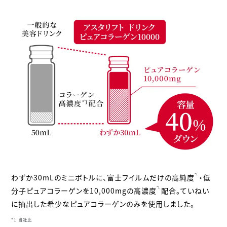
*1
わずか30mLのミニボトルに、富士フイルムだけの高純度
・低
*1
分子ピュアコラーゲンを10,000mgの高濃度
配合。ていねい
に抽出した希少なピュアコラーゲンのみを使用しました。
*1 当社比