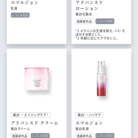
エマルジョン
アドバンスド
ローション
乳液
美白化粧水
レフィル対応
レフィル対応
医薬部外品
*1 メラニンの生成を抑え、シミ・そ
ばかすを防ぐこと。
*2 年齢に応じたケアのこと。
美白
・エイジングケア
美白
・ハリケア
*1
*2
*1
アドバンスド クリーム
エマルジョン
美白クリーム
美白乳液
レフィル対応
レフィル対応
医薬部外品
医薬部外品