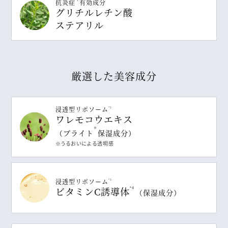
抗炎症
有効成分
*1
グリチルレチン酸
ステアリル
厳選した美容成分
浸透型リポソーム
*3
ワレモコウエキス
※
（ブライト
保湿成分）
※うるおいによる透明感
浸透型リポソーム
*3
ビタミンC誘導体
*4
（保湿成分）