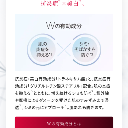
抗炎症
×美白
。
*1
*2
抗炎症・美白有効成分「トラネキサム酸」と、抗炎症有
効成分「グリチルレチン酸ステアリル」配合。肌の炎症
を抑える
*1
とともに、増え続けるシミも防ぐ
*2
。紫外線
や摩擦によるダメージを受けた肌のすみずみまで浸
透
*3
。シミの元にアプローチ
*4
。肌あれも防ぎます。
Wの有効成分とは