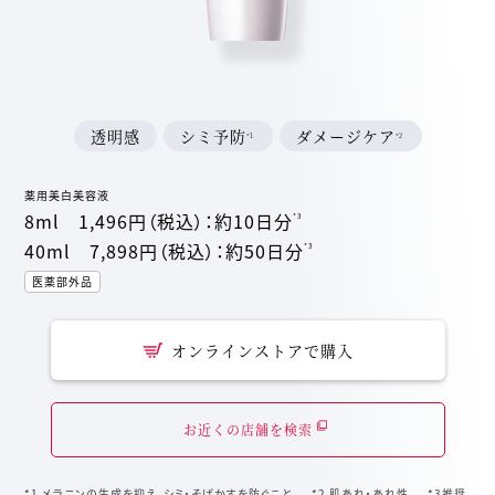
透明感
シミ予防
ダメージケア
*1
*2
薬用美白美容液
8ml 1,496円
（税込）：約10日分
*3
40ml 7,898円
（税込）：約50日分
*3
医薬部外品
オンラインストアで購入
お近くの店舗を検索
*1 メラニンの生成を抑え。シミ・そばかすを防ぐこと。 *2 肌あれ・あれ性。 *3推奨