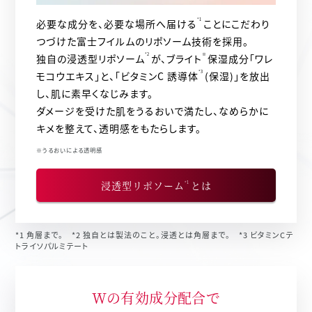
必要な成分を、必要な場所へ届ける
*1
ことにこだわり
つづけた富士フイルムのリポソーム技術を採用。
独自の浸透型リポソーム
*2
が、ブライト
※
保湿成分「ワレ
モコウエキス」と、「ビタミンC 誘導体
*3
(保湿)」を放出
し、肌に素早くなじみます。
ダメージを受けた肌をうるおいで満たし、なめらかに
キメを整えて、透明感をもたらします。
※うるおいによる透明感
浸透型リポソーム
とは
*1
*1 角層まで。 *2 独自とは製法のこと。浸透とは角層まで。 *3 ビタミンCテ
トライソパルミテート
Wの有効成分配合で