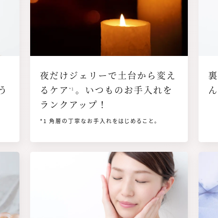
かさつき
シワ
エイジング
キメ
ライトなお手入れ
リッチなお手入れ
ス
夜だけジェリーで土台から変え
裏
う
るケア
。いつものお手入れを
手入れプログラム
*1
ランクアップ！
*1 角層の丁寧なお手入れをはじめること。
画像
画像