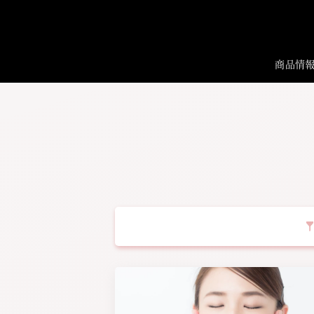
商品情
画像
肌の悩み