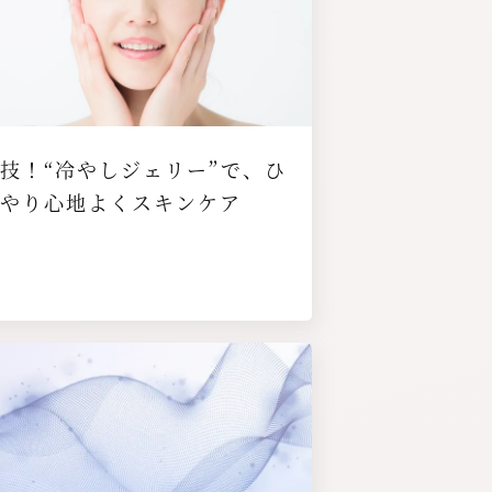
たるみ
くすみ
ペシャルケア
技！“冷やしジェリー”で、ひ
んやり心地よくスキンケア