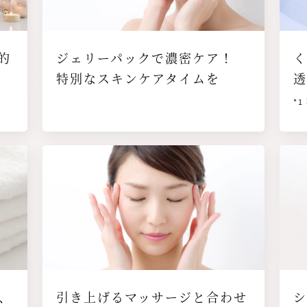
的
ジェリーパックで濃密ケア！
特別なスキンケアタイムを
*
画像
画像
、
引き上げるマッサージと合わせ