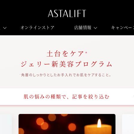
報
オンラインストア
店舗情報
キャンペー
土台をケア
*
ジェリー新美容プログラム
角層のしっかりとしたお手入れでお肌をケアすること。
*
肌の悩みの種類で、記事を絞り込む
画像
画像