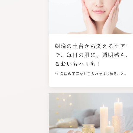
美白
ハリ
お手入れについて
ベーシックなお手入れ
朝晩の土台から変えるケア
*1
で、毎日の肌に、透明感も、
基本的な使い方
お
るおいもハリも！
*1 角層の丁寧なお手入れをはじめること。
画像